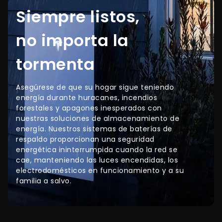
Siempre listos,
no importa la
tormenta
Asegúrese de que su hogar sigue teniendo
energía durante huracanes, incendios
forestales y apagones inesperados con
nuestras soluciones de almacenamiento de
energía. Nuestros sistemas de baterías de
respaldo proporcionan una seguridad
energética ininterrumpida cuando la red se
cae, manteniendo las luces encendidas, los
electrodomésticos en funcionamiento y a su
familia a salvo.