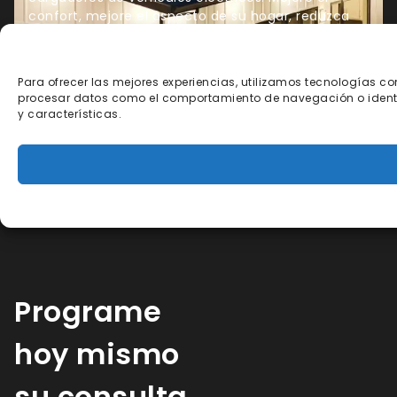
confort, mejore el aspecto de su hogar, reduzca
los costes energéticos y aumente el valor de su
propiedad a largo plazo con VOLT Home.
Comience hoy su viaje hacia un hogar más fuerte,
Para ofrecer las mejores experiencias, utilizamos tecnologías c
más eficiente y sostenible.
procesar datos como el comportamiento de navegación o identific
y características.
Calcule su ahorro
Programe
hoy mismo
su consulta